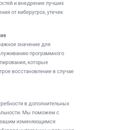
мостей и внедрение лучших
ия от киберугроз, утечек
ние
важное значение для
бслуживанию программного
пирования, которые
трое восстановление в случае
отребности в дополнительных
альности. Мы поможем с
т вашим изменяющимся