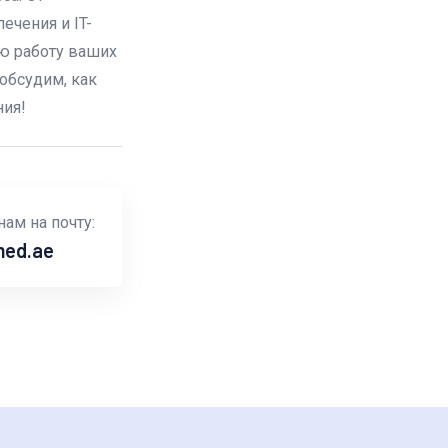
ечения и IT-
ю работу ваших
 обсудим, как
ия!
ам на почту:
med.ae