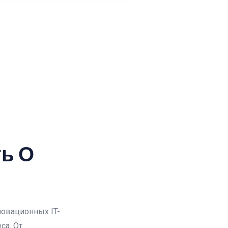
ь О
новационных IT-
са. От