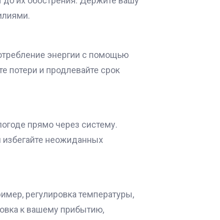
 до их обострения. Держите вашу
илиями.
отребление энергии с помощью
е потери и продлевайте срок
погоде прямо через систему.
и избегайте неожиданных
имер, регулировка температуры,
товка к вашему прибытию,